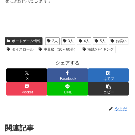
をご紹介いたします。
.
ボードゲーム情報
2人
3人
4人
5人
お笑い
ダイスロール
中量級（30～60分）
海賊/バイキング
シェアする
X
Facebook
はてブ
Pocket
LINE
コピー
やまだ
関連記事