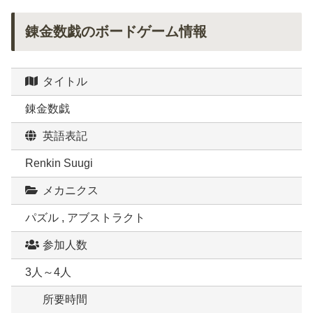
錬金数戯のボードゲーム情報
タイトル
錬金数戯
英語表記
Renkin Suugi
メカニクス
パズル , アブストラクト
参加人数
3人～4人
所要時間