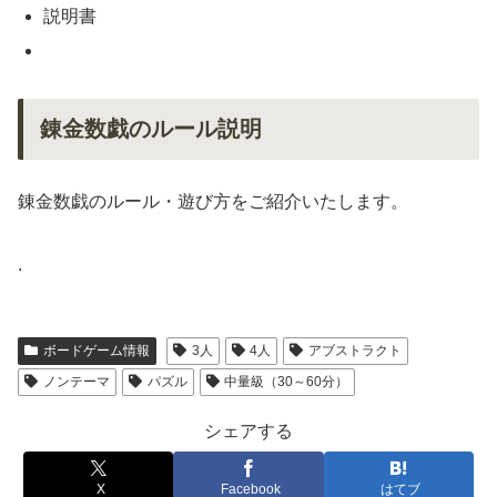
説明書
錬金数戯のルール説明
錬金数戯のルール・遊び方をご紹介いたします。
.
ボードゲーム情報
3人
4人
アブストラクト
ノンテーマ
パズル
中量級（30～60分）
シェアする
X
Facebook
はてブ