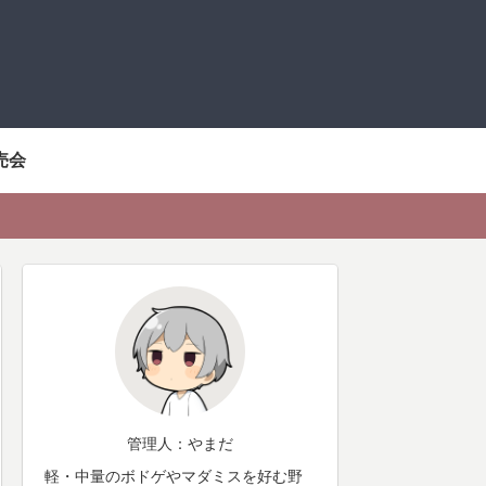
売会
管理人：やまだ
軽・中量のボドゲやマダミスを好む野