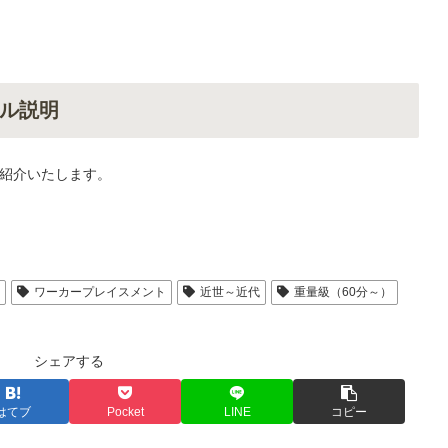
ル説明
紹介いたします。
人
ワーカープレイスメント
近世～近代
重量級（60分～）
シェアする
はてブ
Pocket
LINE
コピー