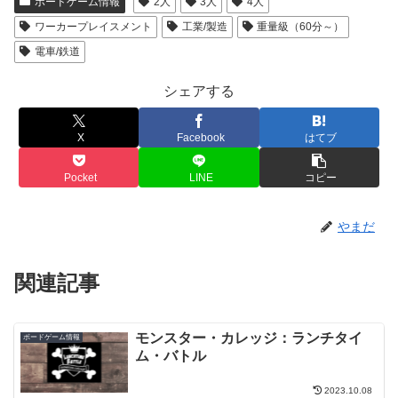
ボードゲーム情報
2人
3人
4人
ワーカープレイスメント
工業/製造
重量級（60分～）
電車/鉄道
シェアする
X
Facebook
はてブ
Pocket
LINE
コピー
やまだ
関連記事
モンスター・カレッジ：ランチタイ
ボードゲーム情報
ム・バトル
2023.10.08