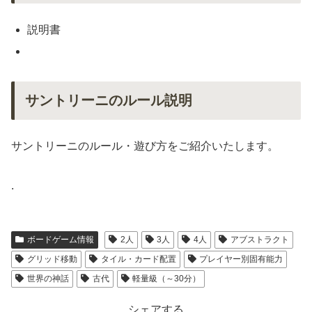
説明書
サントリーニのルール説明
サントリーニのルール・遊び方をご紹介いたします。
.
ボードゲーム情報
2人
3人
4人
アブストラクト
グリッド移動
タイル・カード配置
プレイヤー別固有能力
世界の神話
古代
軽量級（～30分）
シェアする