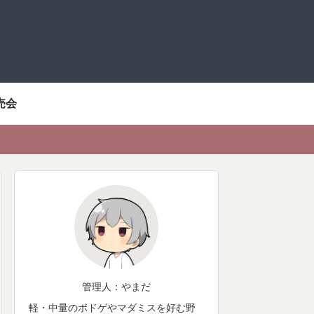
売会
管理人：やまだ
軽・中量のボドゲやマダミスを好む野