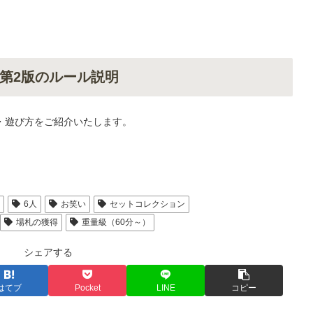
第2版のルール説明
・遊び方をご紹介いたします。
人
6人
お笑い
セットコレクション
場札の獲得
重量級（60分～）
シェアする
はてブ
Pocket
LINE
コピー