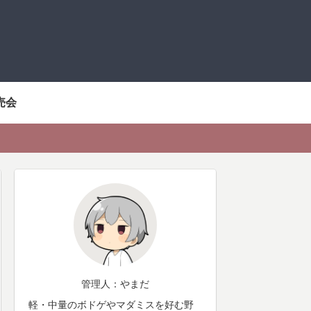
売会
管理人：やまだ
軽・中量のボドゲやマダミスを好む野