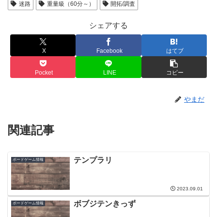
迷路
重量級（60分～）
開拓/調査
シェアする
X
Facebook
はてブ
Pocket
LINE
コピー
やまだ
関連記事
テンプラリ
ボードゲーム情報
2023.09.01
ボブジテンきっず
ボードゲーム情報