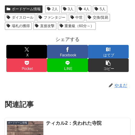
ボードゲーム情報
2人
3人
4人
5人
ダイスロール
ファンタジー
中世
交換/貿易
場札の獲得
直接攻撃
重量級（60分～）
シェアする
X
Facebook
はてブ
Pocket
LINE
コピー
やまだ
関連記事
ティカル2：失われた寺院
ボードゲーム情報