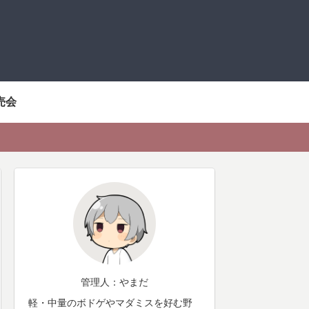
売会
管理人：やまだ
軽・中量のボドゲやマダミスを好む野