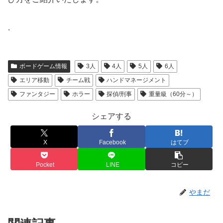
.
ボードゲーム情報
3人
4人
5人
6人
エリア移動
チーム戦
ハンドマネージメント
ファンタジー
ホラー
探偵/刑事
重量級（60分～）
シェアする
X
Facebook
はてブ
Pocket
LINE
コピー
やまだ