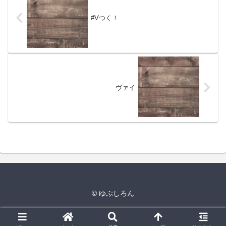
#Vつく！
ヴァイ
© ゆぷしろん