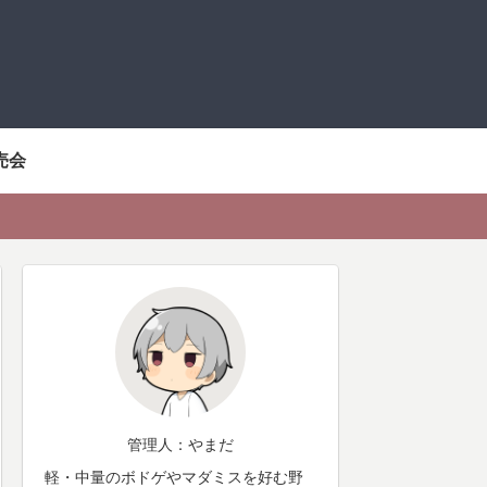
売会
管理人：やまだ
軽・中量のボドゲやマダミスを好む野