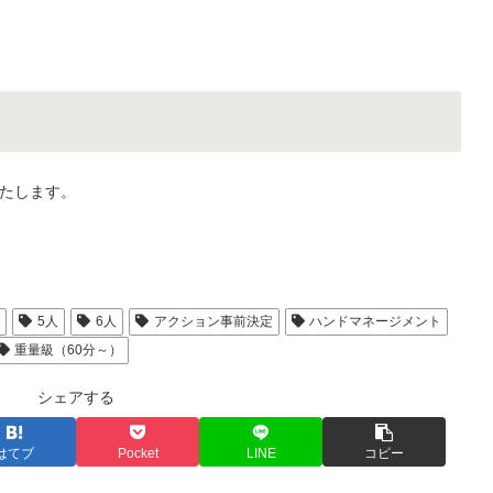
たします。
人
5人
6人
アクション事前決定
ハンドマネージメント
重量級（60分～）
シェアする
はてブ
Pocket
LINE
コピー