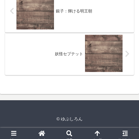
銀子：輝ける明王朝
妖怪セプテット
© ゆぷしろん