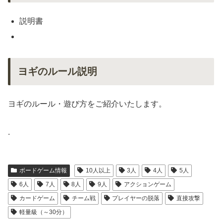
説明書
ヨギのルール説明
ヨギのルール・遊び方をご紹介いたします。
.
ボードゲーム情報
10人以上
3人
4人
5人
6人
7人
8人
9人
アクションゲーム
カードゲーム
チーム戦
プレイヤーの脱落
直接攻撃
軽量級（～30分）