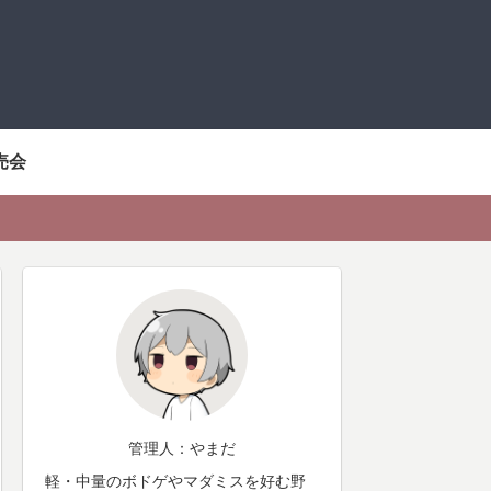
売会
管理人：やまだ
軽・中量のボドゲやマダミスを好む野