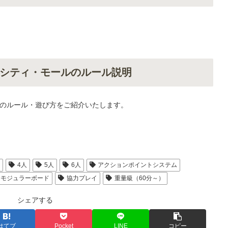
シティ・モールのルール説明
のルール・遊び方をご紹介いたします。
人
4人
5人
6人
アクションポイントシステム
モジュラーボード
協力プレイ
重量級（60分～）
シェアする
はてブ
Pocket
LINE
コピー