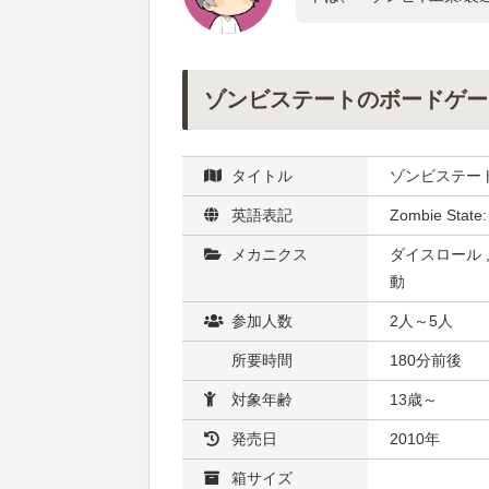
ゾンビステートのボードゲー
タイトル
ゾンビステー
英語表記
Zombie State:
メカニクス
ダイスロール 
動
参加人数
2人～5人
所要時間
180分前後
対象年齢
13歳～
発売日
2010年
箱サイズ