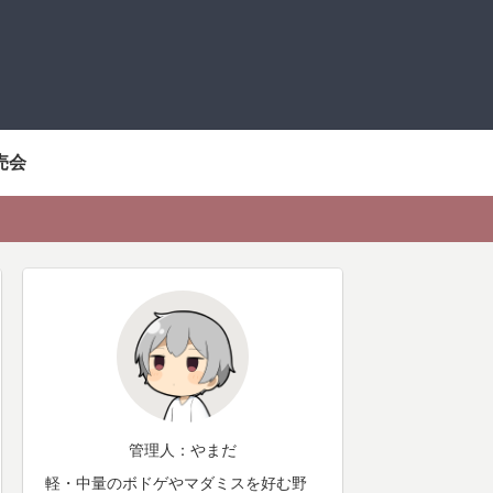
売会
管理人：やまだ
軽・中量のボドゲやマダミスを好む野