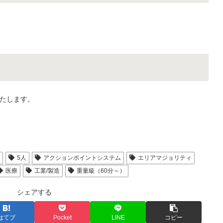
たします。
人
5人
アクションポイントシステム
エリアマジョリティ
医療
工業/製造
重量級（60分～）
シェアする
はてブ
Pocket
LINE
コピー