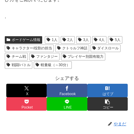
.
ボードゲーム情報
1人
2人
3人
4人
5人
キャラクター/役割の担当
クトゥルフ神話
ダイスロール
チーム戦
ファンタジー
プレイヤー別固有能力
戦闘/バトル
軽量級（～30分）
シェアする
X
Facebook
はてブ
Pocket
LINE
コピー
やまだ