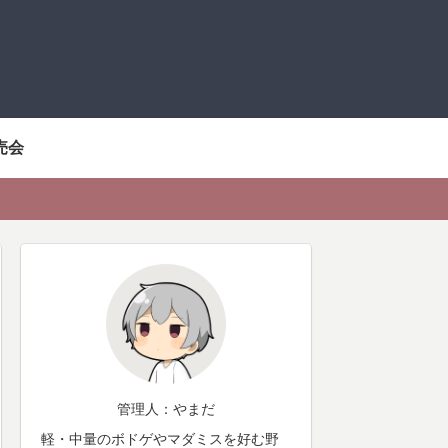
売会
管理人：やまだ
軽・中量のボドゲやマダミスを好む野