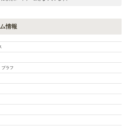
ム情報
ス
, ブラフ