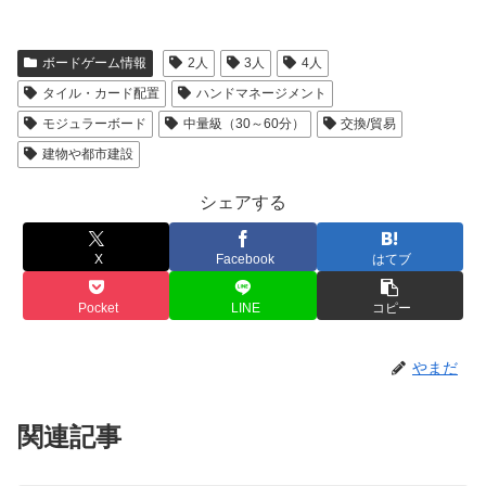
ボードゲーム情報
2人
3人
4人
タイル・カード配置
ハンドマネージメント
モジュラーボード
中量級（30～60分）
交換/貿易
建物や都市建設
シェアする
X
Facebook
はてブ
Pocket
LINE
コピー
やまだ
関連記事