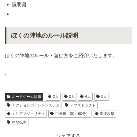
説明書
ぼくの陣地のルール説明
ぼくの陣地のルール・遊び方をご紹介いたします。
.
ボードゲーム情報
2人
3人
4人
5人
アクションポイントシステム
アブストラクト
エリアマジョリティ
中量級（30～60分）
直接攻撃
領地拡大
シェアする