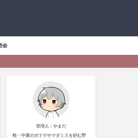
売会
管理人：やまだ
軽・中量のボドゲやマダミスを好む野