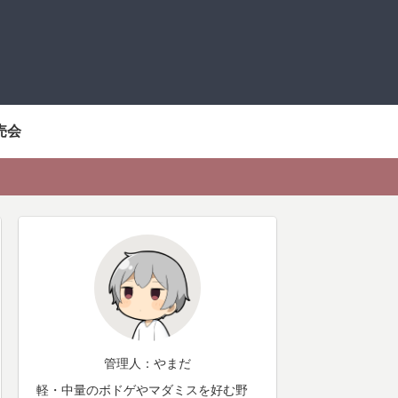
売会
管理人：やまだ
軽・中量のボドゲやマダミスを好む野