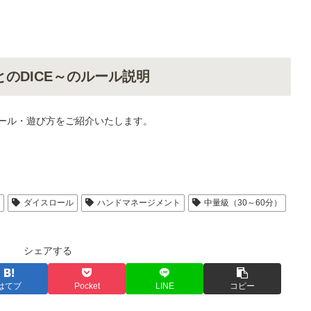
とのDICE～のルール説明
のルール・遊び方をご紹介いたします。
人
ダイスロール
ハンドマネージメント
中量級（30～60分）
シェアする
はてブ
Pocket
LINE
コピー