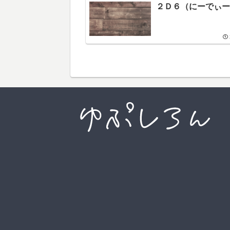
２Ｄ６（にーでぃー