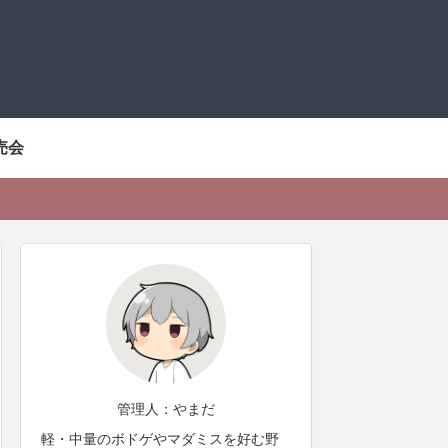
売会
管理人：やまだ
軽・中量のボドゲやマダミスを好む野