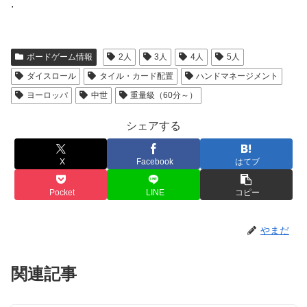
.
ボードゲーム情報
2人
3人
4人
5人
ダイスロール
タイル・カード配置
ハンドマネージメント
ヨーロッパ
中世
重量級（60分～）
シェアする
X
Facebook
はてブ
Pocket
LINE
コピー
やまだ
関連記事