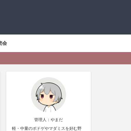
売会
管理人：やまだ
軽・中量のボドゲやマダミスを好む野