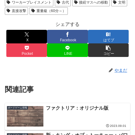
ワーカープレイスメント
古代
接続マスへの移動
文明
直接攻撃
重量級（60分～）
シェアする
X
Facebook
はてブ
Pocket
LINE
コピー
やまだ
関連記事
ファクトリア：オリジナル版
ボードゲーム情報
2023.09.01
ボードゲーム情報