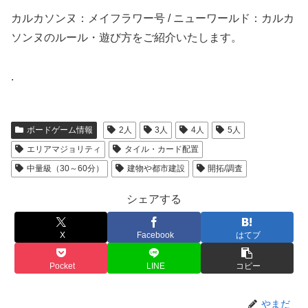
カルカソンヌ：メイフラワー号 / ニューワールド：カルカ
ソンヌのルール・遊び方をご紹介いたします。
.
ボードゲーム情報
2人
3人
4人
5人
エリアマジョリティ
タイル・カード配置
中量級（30～60分）
建物や都市建設
開拓/調査
シェアする
X
Facebook
はてブ
Pocket
LINE
コピー
やまだ