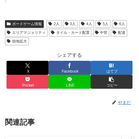
ボードゲーム情報
2人
3人
4人
5人
6人
エリアマジョリティ
タイル・カード配置
中世
配達
領地拡大
シェアする
X
Facebook
はてブ
Pocket
LINE
コピー
やまだ
関連記事