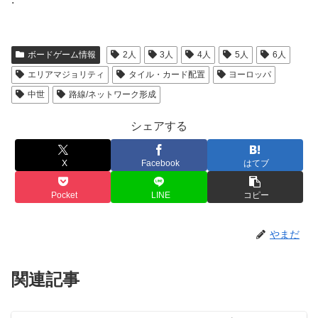
ボードゲーム情報
2人
3人
4人
5人
6人
エリアマジョリティ
タイル・カード配置
ヨーロッパ
中世
路線/ネットワーク形成
シェアする
X
Facebook
はてブ
Pocket
LINE
コピー
やまだ
関連記事