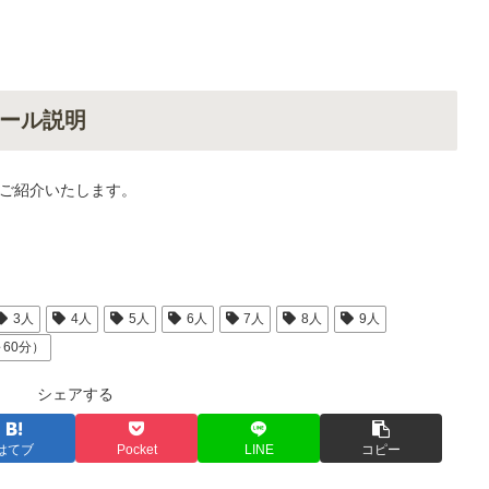
ール説明
ご紹介いたします。
3人
4人
5人
6人
7人
8人
9人
～60分）
シェアする
はてブ
Pocket
LINE
コピー