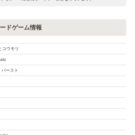
ードゲーム情報
とコウモリ
Batz
, バースト