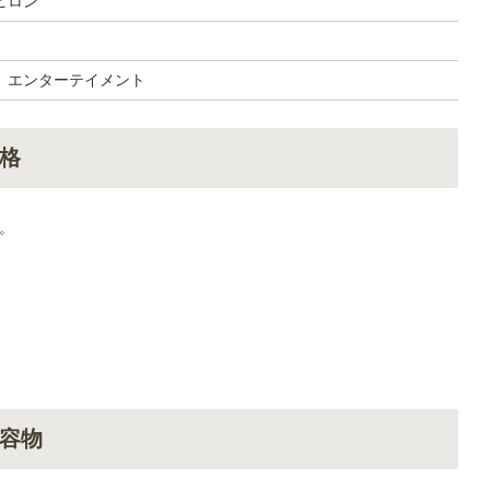
ヒロン
 エンターテイメント
格
。
容物