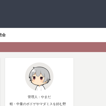
売会
管理人：やまだ
軽・中量のボドゲやマダミスを好む野