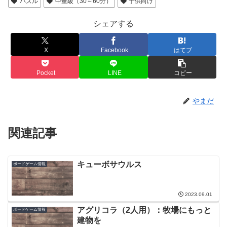
パズル
中量級（30～60分）
子供向け
シェアする
X
Facebook
はてブ
Pocket
LINE
コピー
やまだ
関連記事
キューボサウルス
ボードゲーム情報
2023.09.01
アグリコラ（2人用）：牧場にもっと
ボードゲーム情報
建物を