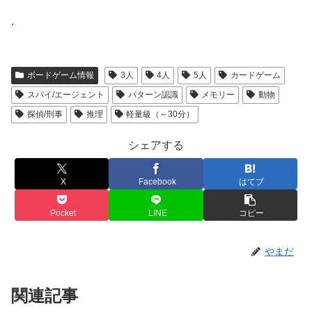
.
ボードゲーム情報
3人
4人
5人
カードゲーム
スパイ/エージェント
パターン認識
メモリー
動物
探偵/刑事
推理
軽量級（～30分）
シェアする
X
Facebook
はてブ
Pocket
LINE
コピー
やまだ
関連記事