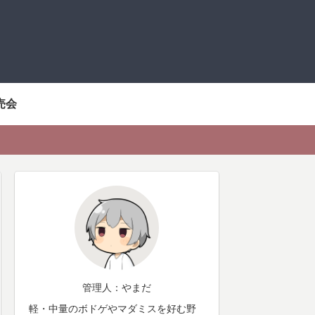
売会
管理人：やまだ
軽・中量のボドゲやマダミスを好む野