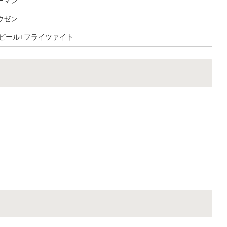
ーマン
ウゼン
ュピール+フライツァイト