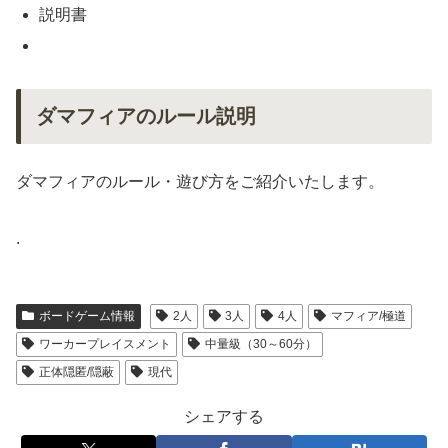
説明書
ダマフィアのルール説明
ダマフィアのルール・遊び方をご紹介いたします。
.
ボードゲーム情報
2人
3人
4人
マフィア/極道
ワーカープレイスメント
中量級（30～60分）
正体隠匿/隠蔽
現代
シェアする