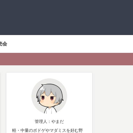
売会
管理人：やまだ
軽・中量のボドゲやマダミスを好む野