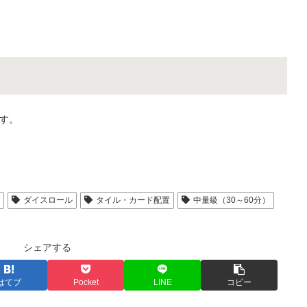
す。
人
ダイスロール
タイル・カード配置
中量級（30～60分）
シェアする
はてブ
Pocket
LINE
コピー