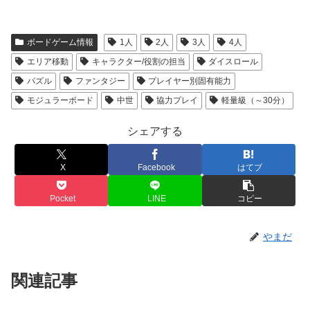
ボードゲーム情報
1人
2人
3人
4人
エリア移動
キャラクター/役割の担当
ダイスロール
パズル
ファンタジー
プレイヤー別固有能力
モジュラーボード
中世
協力プレイ
軽量級（～30分）
シェアする
X
Facebook
はてブ
Pocket
LINE
コピー
やまだ
関連記事