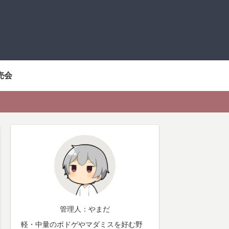
売会
管理人：やまだ
軽・中量のボドゲやマダミスを好む野