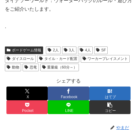
ダイナソーワールド：ウォーターパックのルール・遊び方
をご紹介いたします。
.
ボードゲーム情報
2人
3人
4人
SF
ダイスロール
タイル・カード配置
ワーカープレイスメント
動物
恐竜
重量級（60分～）
シェアする
X
Facebook
はてブ
Pocket
LINE
コピー
やまだ