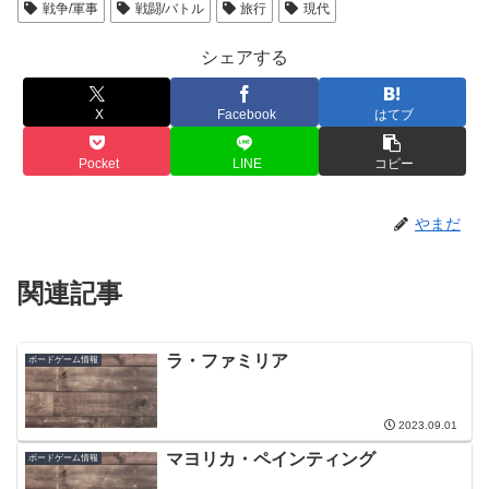
戦争/軍事
戦闘/バトル
旅行
現代
シェアする
X
Facebook
はてブ
Pocket
LINE
コピー
やまだ
関連記事
ラ・ファミリア
ボードゲーム情報
2023.09.01
マヨリカ・ペインティング
ボードゲーム情報