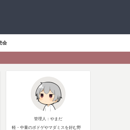
売会
管理人：やまだ
軽・中量のボドゲやマダミスを好む野