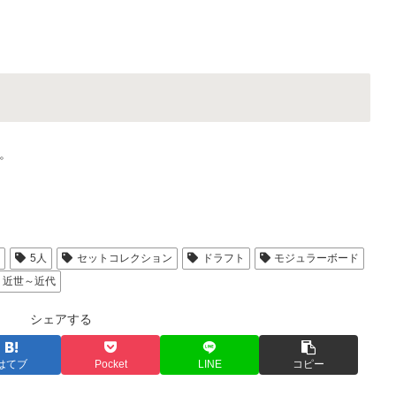
。
人
5人
セットコレクション
ドラフト
モジュラーボード
近世～近代
シェアする
はてブ
Pocket
LINE
コピー