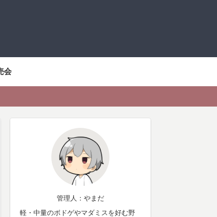
売会
管理人：やまだ
軽・中量のボドゲやマダミスを好む野