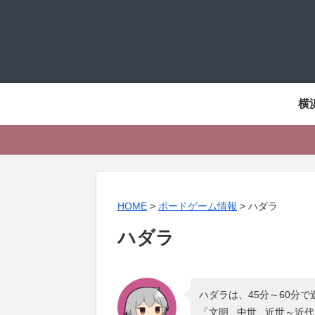
横
HOME
>
ボードゲーム情報
>
ハダラ
ハダラ
ハダラは、45分～60分
「
文明 , 中世 , 近世～近代