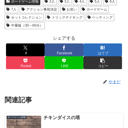
ボードゲーム情報
2人
3人
4人
5人
6人
7人
アクション事前決定
お笑い
カードゲーム
セットコレクション
トリックテイキング
ベッティング
中量級（30～60分）
シェアする
X
Facebook
はてブ
Pocket
LINE
コピー
やまだ
関連記事
チキンダイスの塔
ボードゲーム情報