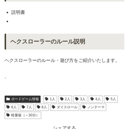
説明書
ヘクスローラーのルール説明
ヘクスローラーのルール・遊び方をご紹介いたします。
.
ボードゲーム情報
1人
2人
3人
4人
5人
6人
7人
8人
ダイスロール
ノンテーマ
軽量級（～30分）
シェアする