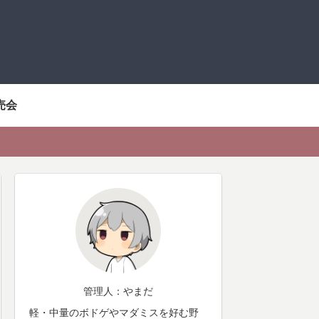
売会
管理人：やまだ
軽・中量のボドゲやマダミスを好む野