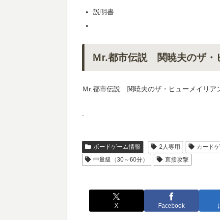
説明書
Ｍr.都市伝説 関暁夫のザ
Ｍr.都市伝説 関暁夫のザ・ヒューメイリ
.
ボードゲーム情報
2人専用
カード
中量級（30～60分）
直接攻撃
X
Facebook