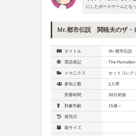
にしたボードゲームとな
Ｍr.都市伝説 関暁夫のザ
タイトル
Ｍr.都市伝
英語表記
The Humalien
メカニクス
セットコレクシ
参加人数
2人用
所要時間
30分前後
対象年齢
15歳～
発売日
箱サイズ