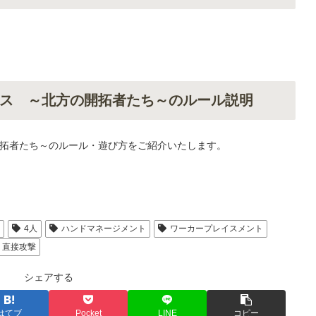
ス ～北方の開拓者たち～のルール説明
拓者たち～のルール・遊び方をご紹介いたします。
人
4人
ハンドマネージメント
ワーカープレイスメント
直接攻撃
シェアする
はてブ
Pocket
LINE
コピー