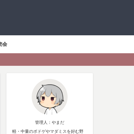
売会
管理人：やまだ
軽・中量のボドゲやマダミスを好む野