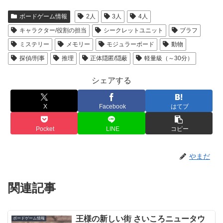
ボードゲーム情報
2人
3人
4人
キャラクター/役割の担当
シークレットユニット
ブラフ
ミステリー
メモリー
モジュラーボード
動物
探偵/刑事
推理
正体隠匿/隠蔽
軽量級（～30分）
シェアする
X
Facebook
はてブ
Pocket
LINE
コピー
やまだ
関連記事
王様の新しい街 さいころニュータウ
ボードゲーム情報