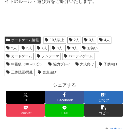
イトのルール・遊び方をご紹介いたします。
.
ボードゲーム情報
10人以上
2人
3人
4人
5人
6人
7人
8人
9人
お笑い
カードゲーム
ノンテーマ
パーティゲーム
中量級（30～60分）
協力プレイ
大人向け
子供向け
正体隠匿/隠蔽
言葉遊び
シェアする
X
Facebook
はてブ
Pocket
LINE
コピー