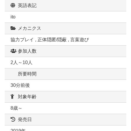
英語表記
ito
メカニクス
協力プレイ , 正体隠匿/隠蔽 , 言葉遊び
参加人数
2人～10人
所要時間
30分前後
対象年齢
8歳～
発売日
2019年