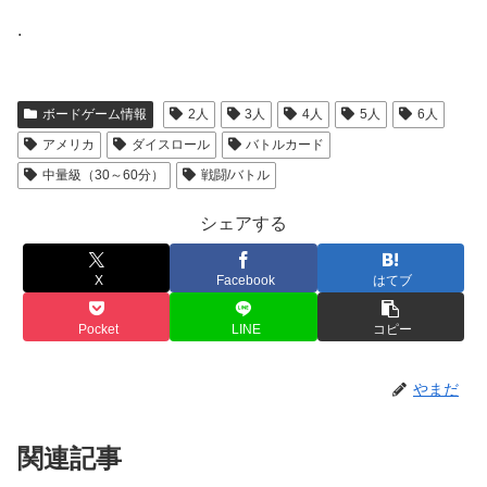
.
ボードゲーム情報
2人
3人
4人
5人
6人
アメリカ
ダイスロール
バトルカード
中量級（30～60分）
戦闘/バトル
シェアする
X
Facebook
はてブ
Pocket
LINE
コピー
やまだ
関連記事