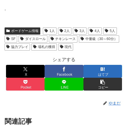
.
ボードゲーム情報
1人
2人
3人
4人
5人
SF
ダイスロール
チキンレース
中量級（30～60分）
協力プレイ
場札の獲得
現代
シェアする
X
Facebook
はてブ
Pocket
LINE
コピー
やまだ
関連記事