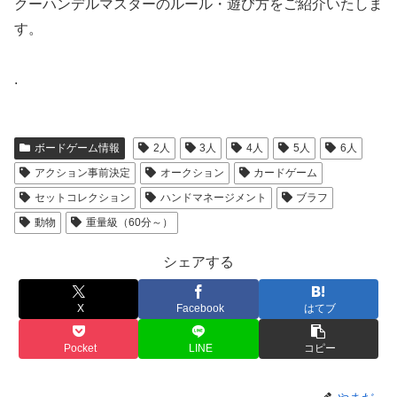
クーハンデルマスターのルール・遊び方をご紹介いたしま
す。
.
ボードゲーム情報
2人
3人
4人
5人
6人
アクション事前決定
オークション
カードゲーム
セットコレクション
ハンドマネージメント
ブラフ
動物
重量級（60分～）
シェアする
X
Facebook
はてブ
Pocket
LINE
コピー